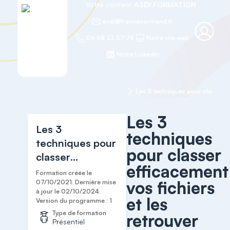
Votre contact
ASDI FORMATION
asdi@francenormand.fr
06 68 11 57 74
Notre site web
Notre LinkedIn
Accueil
GAGNER EN EFFICACITÉ
Les 3
Les 3
techniques
techniques pour
pour classer
classer
efficacement
efficacement
Formation créée le
vos fichiers
vos fichiers et
07/10/2021. Dernière mise
à jour le 02/10/2024.
les retrouver
et les
Version du programme : 1
rapidement
Type de formation
retrouver
Présentiel