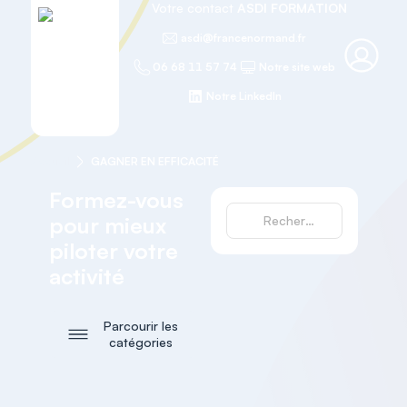
Votre contact
ASDI FORMATION
asdi@francenormand.fr
06 68 11 57 74
Notre site web
Notre LinkedIn
Accueil
GAGNER EN EFFICACITÉ
Formez-vous
pour mieux
piloter votre
activité
Parcourir les
catégories