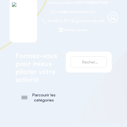
Votre contact
ASDI FORMATION
asdi@francenormand.fr
06 68 11 57 74
Notre site web
Notre LinkedIn
Formez-vous
pour mieux
piloter votre
activité
Parcourir les
catégories