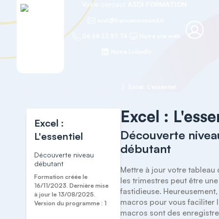
Votre contact
ASDI FORMATION
asdi@francenormand.fr
06 68 11 57 74
Notre site web
Notre LinkedIn
Accueil
TRAITER VOS DONNÉES
Excel : L'essentiel
Excel : L'esse
Excel :
Découverte nivea
L'essentiel
débutant
Découverte niveau
débutant
Mettre à jour votre tableau 
Formation créée le
les trimestres peut être une
16/11/2023. Dernière mise
fastidieuse. Heureusement, i
à jour le 13/08/2025.
macros pour vous faciliter la
Version du programme : 1
macros sont des enregistre