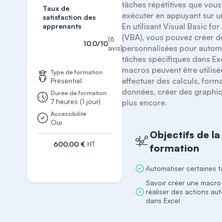
tâches répétitives que vous
Taux de
exécuter en appuyant sur un
satisfaction des
En utilisant Visual Basic for
apprenants
(VBA), vous pouvez créer d
(6
10,0/10
personnalisées pour automa
avis)
tâches spécifiques dans Exc
macros peuvent être utilisé
Type de formation
effectuer des calculs, forma
Présentiel
données, créer des graphiq
Durée de formation
7 heures (1 jour)
plus encore.
Accessibilité
Oui
Objectifs de la
600,00 €
HT
formation
S'inscrire
Automatiser certaines 
Savoir créer une macro
réaliser des actions au
dans Excel