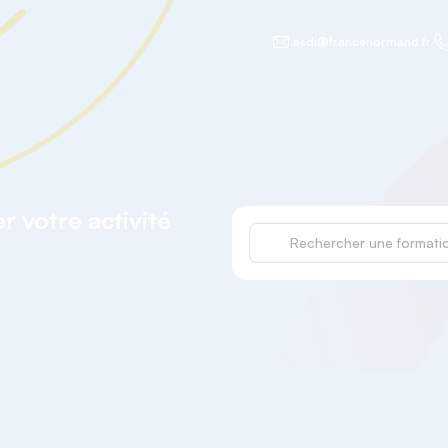
asdi@francenormand.fr
 votre activité