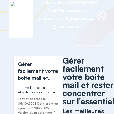
Votre contact
ASDI FORMATION
asdi@francenormand.fr
06 68 11 57 74
Notre site web
Notre LinkedIn
Accueil
SIMPLIFIER VOTRE QUOTIDIEN
Gérer
Gérer
facilement
facilement votre
votre boite
boite mail et
mail et rester
rester
Les meilleures pratiques
concentrer
concentrer sur
et astuces à connaître
l'essentiel
sur l'essentie
Formation créée le
05/10/2021. Dernière mise
à jour le 13/08/2025.
Les meilleures
Version du programme : 1