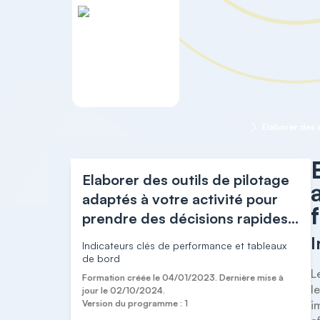
Accueil
DÉVELOPPER VOTRE ACTIVITÉ
Elaborer des outils de pilotage
adaptés à votre activité pour
prendre des décisions rapides
et favoriser le contrôle et
I
Indicateurs clés de performance et tableaux
l'amélioration continue
de bord
L
Formation créée le 04/01/2023. Dernière mise à
l
jour le 02/10/2024.
Version du programme : 1
i