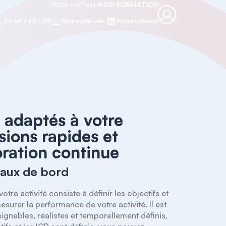
Votre contact
ASDI FORMATION
06 68 11 57 74
Notre site web
Notre LinkedIn
e adaptés à votre
sions rapides et
ioration continue
eaux de bord
e activité consiste à définir les objectifs et 
urer la performance de votre activité. Il est 
ignables, réalistes et temporellement définis, 