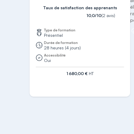
a
é
Taux de satisfaction des apprenants
r
10,0/10
(2 avis)
p
Type de formation
Présentiel
Durée de formation
28 heures (4 jours)
Accessibilité
Oui
1 680,00 €
HT
S'inscrire