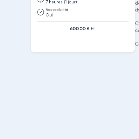
7 heures (1 jour)
d
d
Accessibilité
Oui
C
600,00 €
HT
c
S'inscrire
C